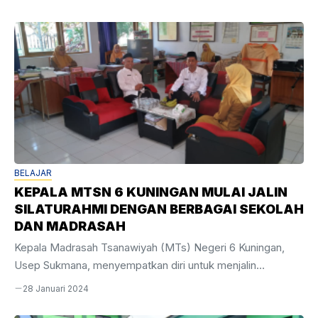
kediaman Bapak Suhilan, S.Ag, dan dihadiri oleh seluruh
keluarga besar MTs Negeri 6 Kuningan beserta keluarga
masing-masing.
BELAJAR
KEPALA MTSN 6 KUNINGAN MULAI JALIN
SILATURAHMI DENGAN BERBAGAI SEKOLAH
DAN MADRASAH
Kepala Madrasah Tsanawiyah (MTs) Negeri 6 Kuningan,
Usep Sukmana, menyempatkan diri untuk menjalin
silaturahmi dengan Sekolah Dasar/Madrasah Ibtidaiyah
28 Januari 2024
(SD/MI) di 3 Kecamatan, yaitu Kecamatan Subang,