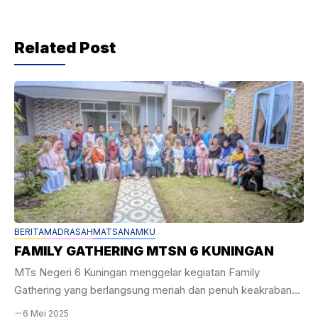
o
o
Related Post
k
BERITA
MADRASAH
MATSANAMKU
FAMILY GATHERING MTSN 6 KUNINGAN
MTs Negeri 6 Kuningan menggelar kegiatan Family
Gathering yang berlangsung meriah dan penuh keakraban
pada Minggu, 4 Mei 2025. Acara ini diselenggarakan di
6 Mei 2025