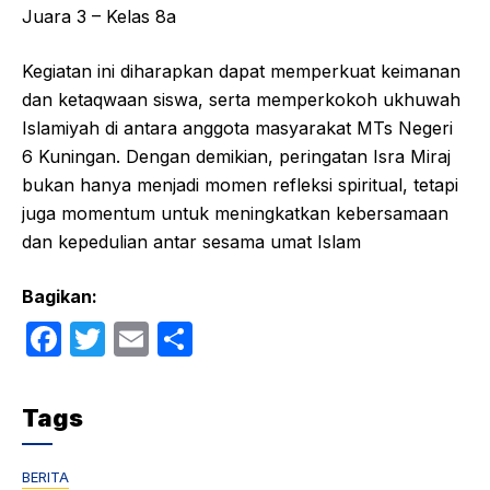
Juara 3 – Kelas 8a
Kegiatan ini diharapkan dapat memperkuat keimanan
dan ketaqwaan siswa, serta memperkokoh ukhuwah
Islamiyah di antara anggota masyarakat MTs Negeri
6 Kuningan. Dengan demikian, peringatan Isra Miraj
bukan hanya menjadi momen refleksi spiritual, tetapi
juga momentum untuk meningkatkan kebersamaan
dan kepedulian antar sesama umat Islam
Bagikan:
F
T
E
S
a
w
m
h
c
itt
ail
ar
Tags
e
er
e
b
BERITA