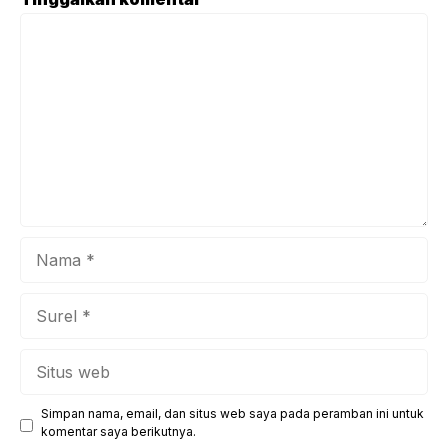
memberikan informasi kepada Masyarakat dengan
Komentar
memanfaatkan platform media sosial dan website. Piagam
penghargaan diserahkan langsung oleh Kepala Kantor
Kemenag Kabupaten Kuningan, Ahmad Handiman Romdony
dan diterima kepala MTs Negeri 6 Kuningan, Usep ...
Nama
Surel
Situs
web
Simpan nama, email, dan situs web saya pada peramban ini untuk
komentar saya berikutnya.