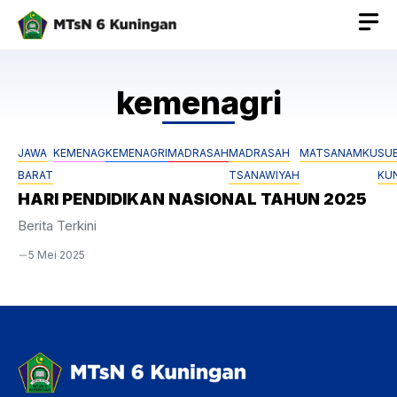
Langsung
ke
isi
kemenagri
JAWA
KEMENAG
KEMENAGRI
MADRASAH
MADRASAH
MATSANAMKU
SU
BARAT
TSANAWIYAH
KU
HARI PENDIDIKAN NASIONAL TAHUN 2025
Berita Terkini
5 Mei 2025